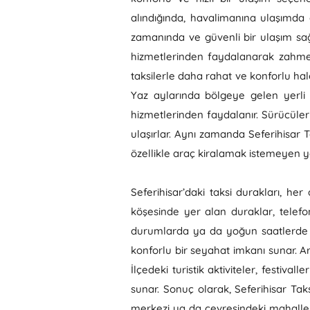
alındığında, havalimanına ulaşımda da
zamanında ve güvenli bir ulaşım sağ
hizmetlerinden faydalanarak zahmets
taksilerle daha rahat ve konforlu hale
Yaz aylarında bölgeye gelen yerli v
hizmetlerinden faydalanır. Sürücüleri
ulaşırlar. Aynı zamanda Seferihisar T
özellikle araç kiralamak istemeyen y
Seferihisar’daki taksi durakları, her 
köşesinde yer alan duraklar, telefo
durumlarda ya da yoğun saatlerde bü
konforlu bir seyahat imkanı sunar. Ar
İlçedeki turistik aktiviteler, festiva
sunar. Sonuç olarak, Seferihisar Taksi
merkezi ya da çevresindeki mahallel