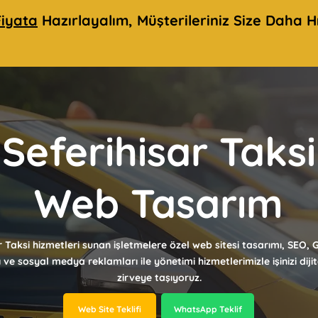
iyata
Hazırlayalım, Müşterileriniz Size Daha Hı
Seferihisar Taksi
Web Tasarım
r Taksi hizmetleri sunan işletmelere özel web sitesi tasarımı, SEO,
ı ve sosyal medya reklamları ile yönetimi hizmetlerimizle işinizi dij
zirveye taşıyoruz.
Web Site Teklifi
WhatsApp Teklif