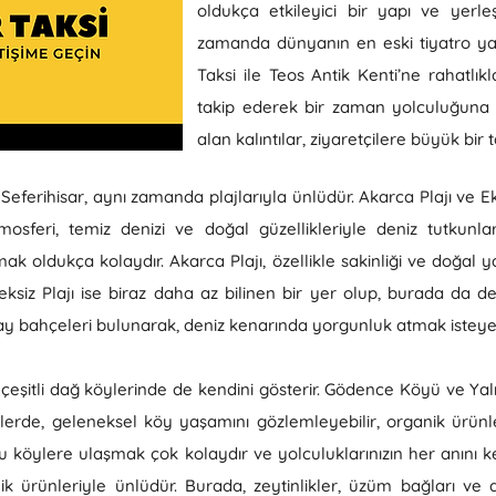
oldukça etkileyici bir yapı ve yerleş
zamanda dünyanın en eski tiyatro yapıl
Taksi ile Teos Antik Kenti’ne rahatlıkl
takip ederek bir zaman yolculuğuna çık
alan kalıntılar, ziyaretçilere büyük bir
Seferihisar, aynı zamanda plajlarıyla ünlüdür. Akarca Plajı ve Ekm
atmosferi, temiz denizi ve doğal güzellikleriyle deniz tutkunl
mak oldukça kolaydır. Akarca Plajı, özellikle sakinliği ve doğal y
iz Plajı ise biraz daha az bilinen bir yer olup, burada da denizi
çay bahçeleri bulunarak, deniz kenarında yorgunluk atmak istey
i çeşitli dağ köylerinde de kendini gösterir. Gödence Köyü ve Yalı
lerde, geleneksel köy yaşamını gözlemleyebilir, organik ürünler
e bu köylere ulaşmak çok kolaydır ve yolculuklarınızın her anını k
nik ürünleriyle ünlüdür. Burada, zeytinlikler, üzüm bağları ve 