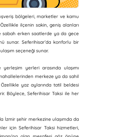
alışveriş bölgeleri, marketler ve kamu
llikle ilçenin sakin, geniş alanları
kle sabah erken saatlerde ya da gece
ü sunar. Seferihisar’da konforlu bir
 ulaşım seçeneği sunar.
ve yerleşim yerleri arasında ulaşımı
sal mahallelerinden merkeze ya da sahil
 Özellikle yaz aylarında tatil beldesi
ir. Böylece, Seferihisar Taksi ile her
 da İzmir şehir merkezine ulaşımda da
er için Seferihisar Taksi hizmetleri,
alimanı’na olan mesafesi göz önüne