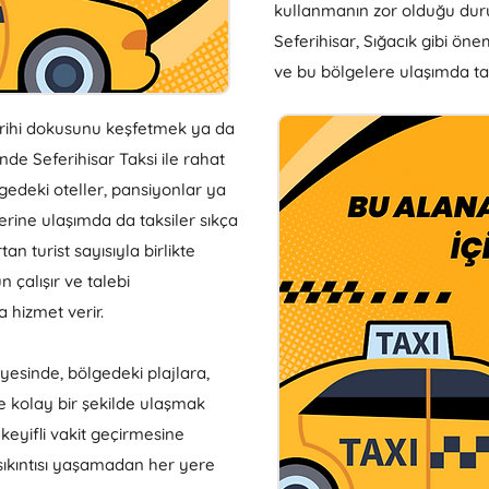
kullanmanın zor olduğu durum
Seferihisar, Sığacık gibi önem
ve bu bölgelere ulaşımda tak
 tarihi dokusunu keşfetmek ya da
inde Seferihisar Taksi ile rahat
lgedeki oteller, pansiyonlar ya
lerine ulaşımda da taksiler sıkça
tan turist sayısıyla birlikte
 çalışır ve talebi
 hizmet verir.
ayesinde, bölgedeki plajlara,
e kolay bir şekilde ulaşmak
keyifli vakit geçirmesine
 sıkıntısı yaşamadan her yere