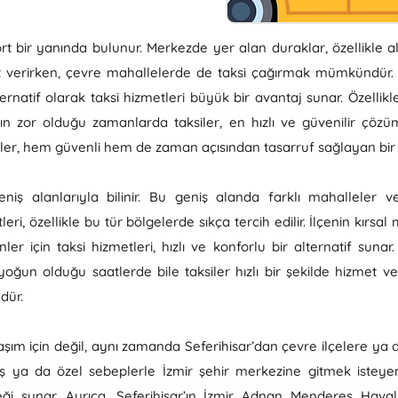
dört bir yanında bulunur. Merkezde yer alan duraklar, özellikle 
t verirken, çevre mahallelerde de taksi çağırmak mümkündür. Öze
rnatif olarak taksi hizmetleri büyük bir avantaj sunar. Özelli
 zor olduğu zamanlarda taksiler, en hızlı ve güvenilir çözüm
iler, hem güvenli hem de zaman açısından tasarruf sağlayan bir
geniş alanlarıyla bilinir. Bu geniş alanda farklı mahalleler 
leri, özellikle bu tür bölgelerde sıkça tercih edilir. İlçenin kır
r için taksi hizmetleri, hızlı ve konforlu bir alternatif sunar.
yoğun olduğu saatlerde bile taksiler hızlı bir şekilde hizmet ver
dür.
laşım için değil, aynı zamanda Seferihisar’dan çevre ilçelere ya
iş ya da özel sebeplerle İzmir şehir merkezine gitmek isteyenl
neği sunar. Ayrıca, Seferihisar’ın İzmir Adnan Menderes Hav