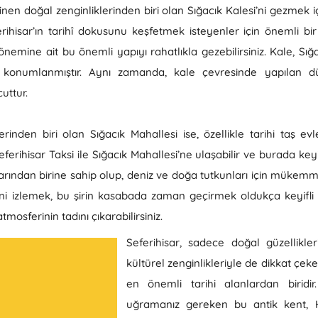
bilinen doğal zenginliklerinden biri olan Sığacık Kalesi’ni gezmek 
erihisar’ın tarihî dokusunu keşfetmek isteyenler için önemli bir 
nemine ait bu önemli yapıyı rahatlıkla gezebilirsiniz. Kale, Sığa
e konumlanmıştır. Aynı zamanda, kale çevresinde yapılan düz
uttur.
rinden biri olan Sığacık Mahallesi ise, özellikle tarihi taş evl
eferihisar Taksi ile Sığacık Mahallesi’ne ulaşabilir ve burada keyif
ından birine sahip olup, deniz ve doğa tutkunları için mükemmel
erini izlemek, bu şirin kasabada zaman geçirmek oldukça keyifli 
tmosferinin tadını çıkarabilirsiniz.
Seferihisar, sadece doğal güzellikle
kültürel zenginlikleriyle de dikkat çeker
en önemli tarihi alanlardan biridir
uğramanız gereken bu antik kent, Hel