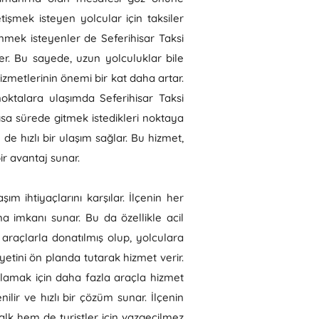
tişmek isteyen yolcular için taksiler
nmek isteyenler de Seferihisar Taksi
er. Bu sayede, uzun yolculuklar bile
hizmetlerinin önemi bir kat daha artar.
noktalara ulaşımda Seferihisar Taksi
kısa sürede gitmek istedikleri noktaya
de hızlı bir ulaşım sağlar. Bu hizmet,
r avantaj sunar.
şım ihtiyaçlarını karşılar. İlçenin her
a imkanı sunar. Bu da özellikle acil
araçlarla donatılmış olup, yolculara
etini ön planda tutarak hizmet verir.
arşılamak için daha fazla araçla hizmet
ilir ve hızlı bir çözüm sunar. İlçenin
lk hem de turistler için vazgeçilmez