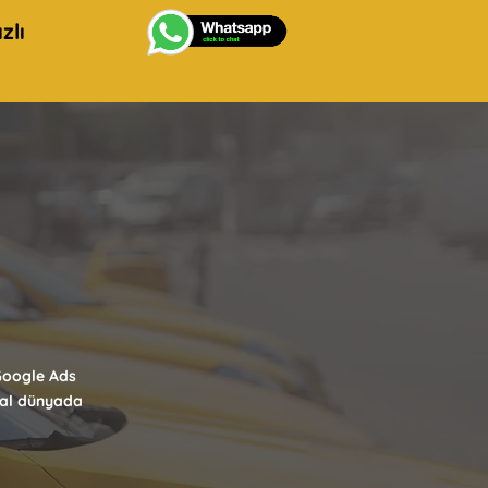
zlı
 Google Ads
ital dünyada