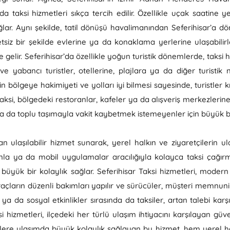
 taksi hizmetleri sıkça tercih edilir. Özellikle uçak saatine ye
lar. Aynı şekilde, tatil dönüşü havalimanından Seferihisar’a dö
iz bir şekilde evlerine ya da konaklama yerlerine ulaşabilirl
 gelir. Seferihisar’da özellikle yoğun turistik dönemlerde, taksi 
e yabancı turistler, otellerine, plajlara ya da diğer turistik 
n bölgeye hakimiyeti ve yolları iyi bilmesi sayesinde, turistler 
aksi, bölgedeki restoranlar, kafeler ya da alışveriş merkezlerine 
a da toplu taşımayla vakit kaybetmek istemeyenler için büyük bi
an ulaşılabilir hizmet sunarak, yerel halkın ve ziyaretçilerin ula
nla ya da mobil uygulamalar aracılığıyla kolayca taksi çağırm
yük bir kolaylık sağlar. Seferihisar Taksi hizmetleri, modern 
açların düzenli bakımları yapılır ve sürücüler, müşteri memnuniy
ller ya da sosyal etkinlikler sırasında da taksiler, artan talebi k
 hizmetleri, ilçedeki her türlü ulaşım ihtiyacını karşılayan güven
ere ulaşımda büyük kolaylık sağlayan bu hizmet, hem yerel ha