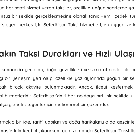
nün her saati hizmet veren taksiler, özellikle yoğun saatlerde y
unsuz bir şekilde gerçekleşmesine olanak tanır. Hem ilçedeki tur
k isteyen herkes için Seferihisar Taksi hizmetleri, en uygun v
akın Taksi Durakları ve Hızlı Ula
z kenarında yer alan, doğal güzellikleri ve sakin atmosferi ile ün
iği bir yerleşim yeri olup, özellikle yaz aylarında yoğun bir şek
ak birçok aktivite bulunmaktadır. Ancak, ilçeyi keşfetme
i hizmetleridir. Seferihisar’daki her noktaya hızlı bir şekilde 
hatça gitmek isteyenler için mükemmel bir çözümdür.
nmakla birlikte, tarihî yapıları ve doğa harikalarıyla da gezginl
atmosferinin keyfini çıkarırken, aynı zamanda Seferihisar Taksi il