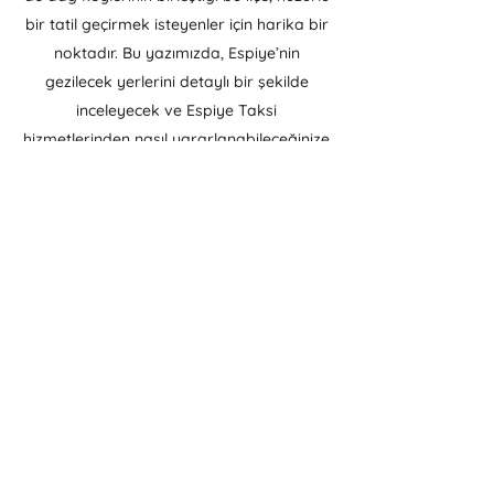
bir tatil geçirmek isteyenler için harika bir
noktadır. Bu yazımızda, Espiye’nin
gezilecek yerlerini detaylı bir şekilde
inceleyecek ve Espiye Taksi
hizmetlerinden nasıl yararlanabileceğinize
dair bilgiler vereceğiz.
Espiye'yi gezmek, doğayla iç içe olmak
isteyenler için mükemmel bir fırsattır.
Espiye’nin çevresi, yemyeşil ormanlar,
zeytinlikler ve dağlarla çevrilidir. Bu doğal
güzellikler, ziyaretçilere hem rahatlatıcı bir
atmosfer sunar hem de keşfetmek için
çeşitli imkanlar yaratır. Espiye’de
gezilecek ilk yerlerden biri, ilçeye bağlı
olan Karagöl’dür. Karagöl, doğa ile iç içe
bir yürüyüş yapmak, göl manzarasında