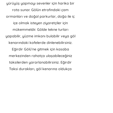
yürüyüş yapmayı sevenler için harika bir
rota sunar. Gölün etrafındaki çam
ormanları ve doğal parkurlar, doğa ile iç
içe olmak isteyen ziyaretçiler için
mükemmeldir. Gölde tekne turları
yapabilir, yüzme imkanı bulabilir veya göl
kenarındaki kafelerde dinlenebilirsiniz.
Eğirdir Gölü’ne gitmek için kasaba
merkezinden rahatça ulaşabileceğiniz
taksilerden yararlanabilirsiniz. Eğirdir
Taksi durakları, göl kenarına oldukça
yakın mesafelerde yer aldığından, taksi
ile hızlıca ulaşım sağlanabilir. Gölün
etrafında geçireceğiniz keyifli bir gün için
taksilerden faydalanarak, zaman kaybı
olmadan çeşitli mekanlara ulaşabilirsiniz.