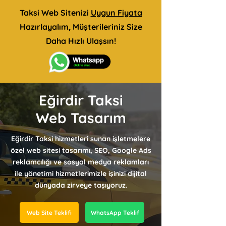
Taksi Web Sitenizi
Uygun Fiyata
Hazırlayalım, Müşterileriniz Size
Daha Hızlı Ulaşsın!
Eğirdir Taksi
Web Tasarım
Eğirdir Taksi hizmetleri sunan işletmelere
özel web sitesi tasarımı, SEO, Google Ads
reklamcılığı ve sosyal medya reklamları
ile yönetimi hizmetlerimizle işinizi dijital
dünyada zirveye taşıyoruz.
Web Site Teklifi
WhatsApp Teklif