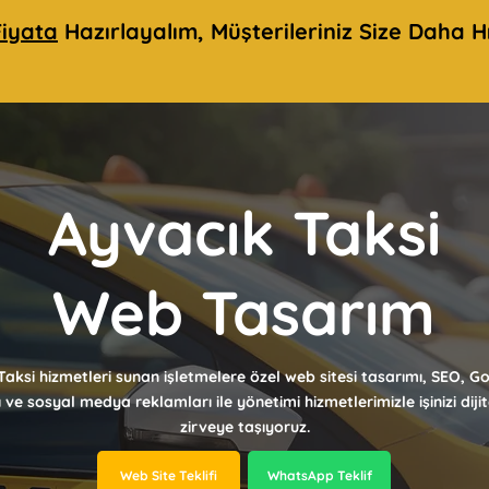
iyata
Hazırlayalım, Müşterileriniz Size Daha Hı
Ayvacık Taksi
Web Tasarım
Taksi hizmetleri sunan işletmelere özel web sitesi tasarımı, SEO, G
ı ve sosyal medya reklamları ile yönetimi hizmetlerimizle işinizi dij
zirveye taşıyoruz.
Web Site Teklifi
WhatsApp Teklif