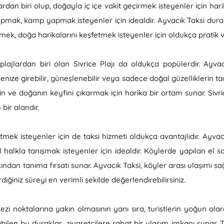
ardan biri olup, doğayla iç içe vakit geçirmek isteyenler için hari
mak, kamp yapmak isteyenler için idealdir. Ayvacık Taksi duraklar
mek, doğa harikalarını keşfetmek isteyenler için oldukça pratik v
lajlardan biri olan Sivrice Plajı da oldukça popülerdir. Ayvacı
enize girebilir, güneşlenebilir veya sadece doğal güzelliklerin tadı
in ve doğanın keyfini çıkarmak için harika bir ortam sunar. Sivri
bir alandır.
tmek isteyenler için de taksi hizmeti oldukça avantajlıdır. Ayvac
alkla tanışmak isteyenler için idealdir. Köylerde yapılan el sa
dan tanıma fırsatı sunar. Ayvacık Taksi, köyler arası ulaşımı sağ
iğiniz süreyi en verimli şekilde değerlendirebilirsiniz.
kezi noktalarına yakın olmasının yanı sıra, turistlerin yoğun o
bilen bu duraklar, ziyaretçilere rahat bir ulaşım imkanı sunar. T