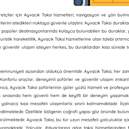
retçiler için Ayvacık Taksi hizmetleri, navigasyon ve yön bulm
rini istedikleri noktaya güvenle ulaştırır. Ayvacık Taksi duraklar
r popüler destinasyonlarında kolayca bulunabilen bu duraklar, yo
turistik hareketlilik, Ayvacık Taksi hizmetlerine olan talebi artır
e güvenilir ulaşım isteyen herkes, bu duraklardan kısa sürede ta
i memnuniyeti açısından oldukça önemlidir. Ayvacık Taksi, her 
onforlu araçlar, deneyimli şoförler ve güvenilir ulaşım imkanlar
yrıca, Ayvacık Taksi şoförlerinin güler yüzlü hizmeti ve profesyon
uk sırasında hem güvenli hem de keyifli bir deneyim yaşamak 
 yalnızca kısa mesafeli ulaşımlarla sınırlı kalmamaktadır. İl
 edilmektedir. Özellikle bölgenin coğrafi yapısı göz önünde bul
rülmektedir. Ayvacık Taksi, bu tür uzun mesafeli yolculuklar içi
nmaktadır. Yolcular, ihtiyaçlarına göre taksi hizmetlerinden f