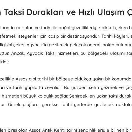
 Taksi Durakları ve Hızlı Ulaşım 
larında yer alan ve tarihi ile doğal güzellikleriyle dikkat çeken bir
fetmek isteyenler için cazip bir destinasyondur. Tarihi köyleri, e
 ilgisini çeker. Ayvacık’ta gezilecek pek çok önemli nokta bulu
uttur. Ancak, Ayvacık Taksi hizmetleri, bu bölgedeki ulaşımı so
idir.
e özellikle Assos gibi tarihi bir bölgeye oldukça yakın bir konumd
rı ve tarihi yapılarla çevrilidir. Bu yüzden, şehri gezmek ve çeşit
hizmetleri büyük kolaylık sağlar. Şehirdeki en yakın taksi durakla
ar. Gerek plajlara, gerekse tarihi yerlerde gezilecek noktala
n birisi olan Assos Antik Kenti, tarihi zenginlikleriyle bilinen b