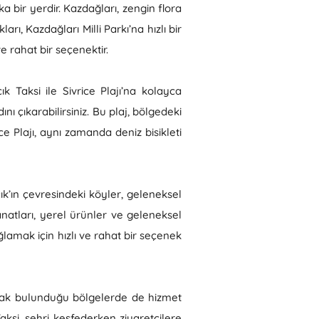
ka bir yerdir. Kazdağları, zengin flora
ı, Kazdağları Milli Parkı’na hızlı bir
e rahat bir seçenektir.
k Taksi ile Sivrice Plajı’na kolayca
nı çıkarabilirsiniz. Bu plaj, bölgedeki
ce Plajı, aynı zamanda deniz bisikleti
ık’ın çevresindeki köyler, geleneksel
natları, yerel ürünler ve geleneksel
lamak için hızlı ve rahat bir seçenek
larak bulunduğu bölgelerde de hizmet
aksi, şehri keşfederken ziyaretçilere