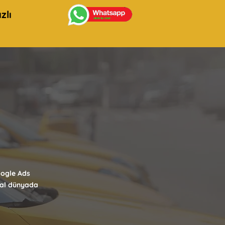
zlı
oogle Ads
ital dünyada