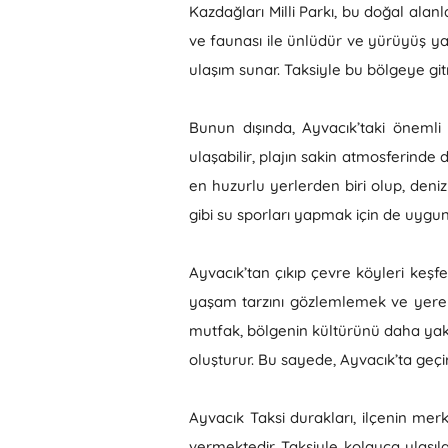
Kazdağları Milli Parkı, bu doğal alanl
ve faunası ile ünlüdür ve yürüyüş yap
ulaşım sunar. Taksiyle bu bölgeye git
Bunun dışında, Ayvacık’taki önemli p
ulaşabilir, plajın sakin atmosferinde d
en huzurlu yerlerden biri olup, deniz
gibi su sporları yapmak için de uygun 
Ayvacık’tan çıkıp çevre köyleri keşfe
yaşam tarzını gözlemlemek ve yerel h
mutfak, bölgenin kültürünü daha yakın
oluşturur. Bu sayede, Ayvacık’ta geçird
Ayvacık Taksi durakları, ilçenin mer
vermektedir. Taksiyle kolayca ulaşıla