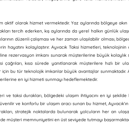
m aktif olarak hizmet vermektedir. Yaz aylarında bölgeye akın ede
ları tercih ederken, kış aylarında da yerel halkın günlük ulaşım
larının düzenli çalışması ve her zaman ulaşılabilir olması, bölg
in hayatını kolaylaştırır. Ayvacık Taksi hizmetleri, teknolojin
, online rezervasyon imkanı sunarak müşterilerine büyük kolaylık
 çağrıları, kısa sürede yanıtlanarak müşterilere hızlı bir ula
için bu tür teknolojik imkanlar büyük avantajlar sunmaktadır. 
erilerine en iyi hizmeti sunmayı hedeflemektedir.
i ve taksi durakları, bölgedeki ulaşım ihtiyacını en iyi şekilde
, güvenilir ve konforlu bir ulaşım aracı sunan bu hizmet, Ayvacık'
akları, stratejik noktalarda bulunarak yolcuların her an ulaşa
le de müşteri memnuniyetini en üst seviyede tutmayı başarmaktad