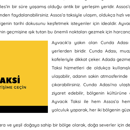
teles’in bir süre yaşamış olduğu antik bir yerleşim yeridir. Assos
den faydalanabilirsiniz. Assos’a taksiyle ulaşım, oldukça hızlı v
lgenin tarihi dokusunu keşfetmek isteyenler için idealdir. Ayvacı
nin geçmişine ışık tutan bu önemli noktaları gezmek için harcana
Ayvacık’a yakın olan Cunda Adası
yerlerden biridir. Cunda Adası, muazz
kafeleriyle dikkat çeker. Adada gezm
Taksi hizmetleri de oldukça kullanışlı
ulaşabilir, adanın sakin atmosferinde 
çıkarabilirsiniz. Cunda Adası’na ulaşt
ziyaret edebilir, bölgenin kültürüne d
Ayvacık Taksi ile hem Assos’a he
yolculuk yaparak, her iki bölgenin gü
ara ve yeşil doğaya sahip bir bölge olarak, doğa severler için 