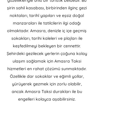
güzellikleriyle ünlü bir turistik beldedir. Bu
şirin sahil kasabası, birbirinden ilginç gezi
noktaları, tarihî yapıları ve eşsiz doğal
manzaraları ile tatilcilerin ilgi odağı
olmaktadır. Amasra, denizle iç içe geçmiş
sokakları, tarihi kaleleri ve plajları ile
keşfedilmeyi bekleyen bir cennettir.
Şehirdeki gezilecek yerlerin çoğuna kolay
ulaşım sağlamak için Amasra Taksi
hizmetleri en rahat çözümü sunmaktadır.
Özellikle dar sokaklar ve eğimli yollar,
yürüyerek gezmek için zorlu olabilir,
ancak Amasra Taksi durakları ile bu
engelleri kolayca aşabilirsiniz.
Amasra'da gezilecek birçok yer olduğu
için, her zevke hitap eden bir deneyim
bulmak mümkündür. Tarihi yapılar, doğal